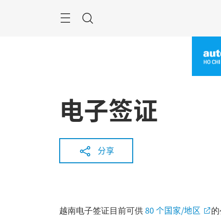
跳
过
Navigation
搜
索
电子签证
分享
80 个国家/地区
越南电子签证目前可供
的