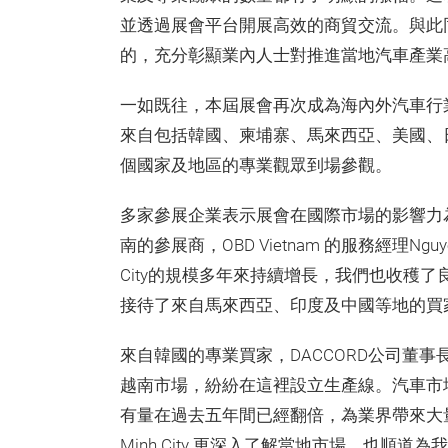
並透過展會平台開展高效的商貿交流。與此
的，充分彰顯業內人士對推進當地汽車產業
一如既往，本屆展會再次成為海內外汽車行
來自包括韓國、柬埔寨、馬來西亞、美國、
個國家及地區的專業觀眾到場參觀。
多家參展企業表示展會在國際市場的影響力
南的參展商，OBD Vietnam 的服務經理Nguyen M
City的規模多年來持續增長，我們也收穫
接待了來自馬來西亞、印度及中國等地的買
來自韓國的專業買家，DACCORD公司董
越南市場，紛紛在這裡設立生產線。汽車市
有量在過去五年間已經翻倍，為業界帶來大量機遇。所
Minh City 更深入了解當地市場，也