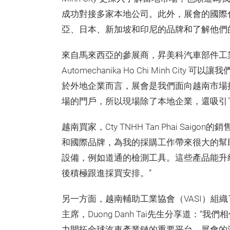
成功對接多家本地公司。此外，展會的國際
亞、日本、新加坡和印尼的品牌和了解他們
來自馬來西亞的參展商，昇美科汽車部件工
Automechanika Ho Chi Minh 
於外地企業而言，展會是我們面向越南市場
場的門戶，所以現場除了本地企業，還吸引
越南買家，Cty TNHH Tan Phai Saigo
和國際品牌，為我的採購工作帶來很大的幫
設備，例如道通的檢測工具。這些產品能升
後積極跟進採買安排。”
另一方面，越南輔助工業協會（VASI）組
主席，Duong Danh Tai先生分享道：“我們相信Au
力開拓全球汽車產業鏈的重要平台。展會的