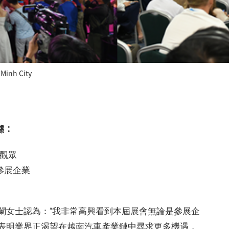
inh City
數據：
名觀眾
參展企業
闌女士認為：“我非常高興看到本屆展會無論是參展企
表明業界正渴望在越南汽車產業鏈中尋求更多機遇，