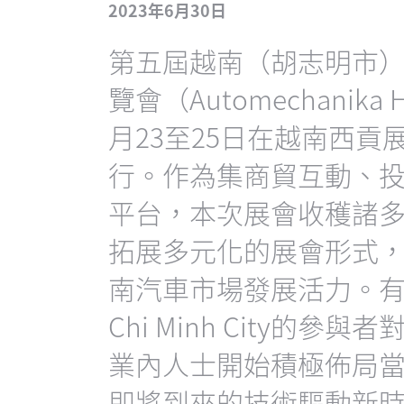
2023年6月30日
第五屆越南（胡志明市
覽會（Automechanika H
月23至25日在越南西貢
行。作為集商貿互動、
平台，本次展會收穫諸
拓展多元化的展會形式
南汽車市場發展活力。有鑒於此
Chi Minh City的
業內人士開始積極佈局
即將到來的技術驅動新