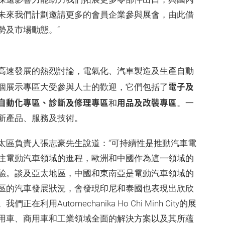
未來我們計劃邀請更多的會員企業參與展會，由此借
勢及市場動態。”
高速發展的熱烈討論，電氣化、汽車製造及生產自動
電子及
個展示專區大受參與人士的歡迎，它們包括了
自動化專區、診斷及修理專區
用品及改裝專區
和
。一
新產品、服務及技術。
太區負責人張志豪先生說道：“可持續性是推動汽車電
注電動汽車領域的進程，歐洲和中國作為這一領域的
驗。談及亞太地區，中國和東南亞是電動汽車領域的
區的汽車發展狀況，會發現印尼和泰國也表現出欣欣
Automechanika Ho Chi Minh City的展
用車、商用車和工業領域全面的解決方案以及其所蘊