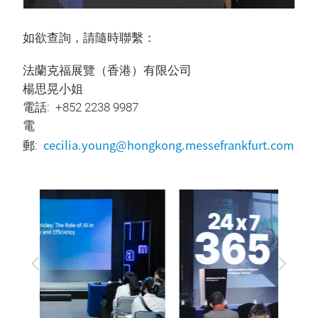
如欲查詢，請隨時聯繫：
法蘭克福展覽（香港）有限公司
楊思晃小姐
電話: +852 2238 9987
電
cecilia.young@hongkong.messefrankfurt.com
郵:
上
下
一
一
步
步