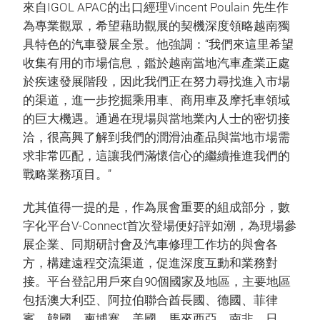
來自IGOL APAC的出口經理Vincent Poulain 先生作
為專業觀眾，希望藉助觀展的契機深度領略越南獨
具特色的汽車發展全景。他強調：“我們來這里希望
收集有用的市場信息，鑑於越南當地汽車產業正處
於疾速發展階段，因此我們正在努力尋找進入市場
的渠道，進一步挖掘乘用車、商用車及摩托車領域
的巨大機遇。通過在現場與當地業內人士的密切接
洽，很高興了解到我們的潤滑油產品與當地市場需
求非常匹配，這讓我們滿懷信心的繼續推進我們的
戰略業務項目。”
尤其值得一提的是，作為展會重要的組成部分，數
字化平台V-Connect首次登場便好評如潮，為現場參
展企業、同期研討會及汽車修理工作坊的與會各
方，構建遠程交流渠道，促進深度互動和業務對
接。平台登記用戶來自90個國家及地區，主要地區
包括澳大利亞、阿拉伯聯合酋長國、德國、菲律
賓、韓國、柬埔寨、美國、馬來西亞、南非、日