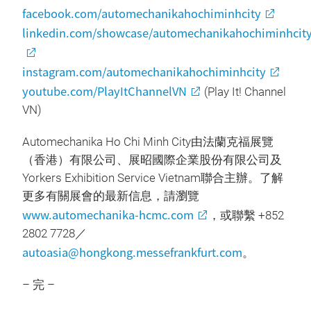
facebook.com/automechanikahochiminhcity
linkedin.com/showcase/automechanikahochiminhcit
instagram.com/automechanikahochiminhcity
youtube.com/PlayItChannelVN
(Play It! Channel
VN)
Automechanika Ho Chi Minh City由法蘭克福展覽
（香港）有限公司、展昭國際企業股份有限公司及
Yorkers Exhibition Service Vietnam聯合主辦。了解
更多有關展會的最新信息，請瀏覽
www.automechanika-hcmc.com
，或聯繫 +852
2802 7728／
autoasia@hongkong.messefrankfurt.com
。
– 完 –