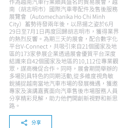
作為越南汽車行業頗具盛名的貿易展會，越
南（胡志明市）國際汽車零配件及售後服務
展覽會（Automechanika Ho Chi Minh
City）蓄勢待發兩年後，以昂揚之姿於6月
29日至7月1日再度回歸胡志明市，獲得業界
的熱烈反響。為期三天的展會，配合數字化
平台V-Connect，共吸引來自21個國家及地
區的173家參展企業透過展會優質平台深度
結識來自42個國家及地區的10,112位專業觀
眾，謀商機促合作。同時，展會期間舉辦的
多場別具特色的同期活動,從多維度視角敏
銳捕捉越南當地汽車市場的發展機遇，獲邀
專家及演講嘉賓面向汽車售後市場服務人員
分享精彩見解，助力他們開創新視野和新思
路。
分享