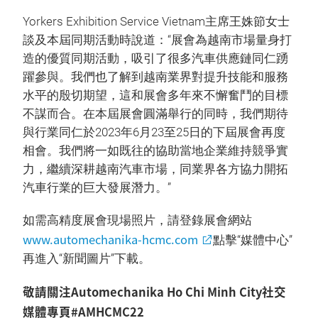
Yorkers Exhibition Service Vietnam主席王姝節女士
談及本屆同期活動時說道：“展會為越南市場量身打
造的優質同期活動，吸引了很多汽車供應鏈同仁踴
躍參與。我們也了解到越南業界對提升技能和服務
水平的殷切期望，這和展會多年來不懈奮鬥的目標
不謀而合。在本屆展會圓滿舉行的同時，我們期待
與行業同仁於2023年6月23至25日的下屆展會再度
相會。我們將一如既往的協助當地企業維持競爭實
力，繼續深耕越南汽車市場，同業界各方協力開拓
汽車行業的巨大發展潛力。”
如需高精度展會現場照片，請登錄展會網站
www.automechanika-hcmc.com
點擊“媒體中心”
再進入“新聞圖片”下載。
敬請關注Automechanika Ho Chi Minh City社交
媒體專頁#AMHCMC22