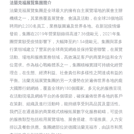
法蘭克福展覽集團簡介
法蘭克福展覽集團是全球最大的擁有自主展覽場地的展會主辦
機構之一，其業務覆蓋展覽會、會議及活動，在全球28個地區
聘用約2,200名員工，業務版圖遍及世界各地。在新冠疫情爆
發前，集團在2019年營業額錄得高達7.36億歐元，2021年集
團營業額受疫情影響下，大幅降至約1.54億歐元。集團與眾多
行業領域建立了豐富的全球商貿網絡並保持緊密聯繫，在展覽
活動、場地和服務業務領域，高效滿足客戶的商業利益和全方
位需求。作為核心戰略體系之一，集團積極實踐可持續化經營
理念，在生態、經濟利益、社會責任和多樣性之間達成有益的
平衡。法蘭克福展覽集團的另一大優勢在於遍佈世界各地的龐
大國際行銷網絡，覆蓋全球約180個國家。多元化的服務呈現
在活動現場及網絡平台的各個環節，確保遍佈世界各地的客戶
在策劃、組織及進行活動時，能持續享受到高品質及靈活性。
我們正在通過新的商業模式積極拓展數字化服務範疇，可提供
的服務類型包括租用展覽場地、展會搭建、市場推廣、人力安
排以及餐飲供應。集團總部位於德國法蘭克福市，由該市和黑