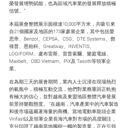
榮發展增勢賦能，也為區域汽車業的發展釋放積極
信號。”
本屆展會整體展示面積達10,000平方米，共吸引來
自21個國家及地區的173家參展企業，其中包括愛
思帝、Benzol、CEPSA、CSG、DTE Systems、鄧
祿普、恩柏科、Greatway、INVENTIS、
LOGIFORM、盧布雷斯、雷普索爾、樂庭電線、
Maxbelt、OBD Vietnam、PIX及 Tasotti等領軍企
業。
在為期三天的展會期間，業內人士沉浸在現場熱烈
的氣氛中，積極互動交流，他們對業務重回正軌抱
有極大的信心，並對越南及東盟地區整體汽車發展
前景持樂觀態度。 “在越南，汽車產業中的汽車製造
和後市場蘊藏著海量的商機。當地電動車龍頭企業
Vinfast以及領軍企業長海汽車對市場的高度關注，
充分印證了越南當地獨樹一幟的製造業，正在引領