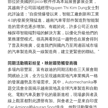
部位於美國的Epicor軟件作為本屆展會參展企業，
其越南子公司區域經理Nguyen Thi Kim Dung女士對
此評論道：“自疫情爆發以來，智能工廠創新和工業
4.0的發展突飛猛進，越南汽車零部件製造對智能製
造的需求也逐步增加。有鑑於此，許多公司正在積
極探尋智能端對端的解決方案，以優化升級他們的
業務運營模式。很高興看到這一趨勢也在展會得到
了普及和推廣，促進我們與國內乃至周邊區域市場
的汽車製造商及一線製造商，建立更緊密的聯結。”
同期活動精彩紛呈，映射趨勢觸發商機
多場內容豐富、富有啟迪的同期活動在三天展會期
間繽紛上演，全方位呈現越南當地汽車業獨具一格
的發展趨勢及市場需求。其中，Automechanika專
題交流會全面揭示越南當地及全球汽車製造和自動
化、電動汽車及數字化的最新進程，現場參與者及
線上觀眾都對此讚譽有加。與會者之一是來自印度
Car Amigos的Anurag Sood先生，他對活動聚焦汽