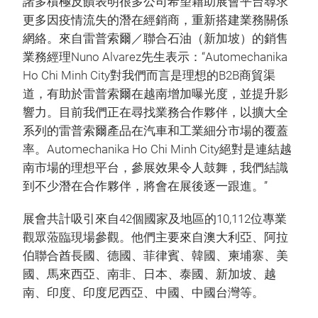
諸多積極反饋表明很多公司希望藉助展會平台尋求
更多因疫情流失的潛在經銷商，重新搭建業務關係
網絡。來自雷普索爾／聯合石油（新加坡）的銷售
業務經理Nuno Alvarez先生表示：“Automechanika
Ho Chi Minh City對我們而言是理想的B2B商貿渠
道，有助於雷普索爾在越南增加曝光度，並提升影
響力。目前我們正在尋找業務合作夥伴，以擴大全
系列的雷普索爾產品在汽車和工業細分市場的覆蓋
率。Automechanika Ho Chi Minh City絕對是連結越
南市場的理想平台，參展效果令人鼓舞，我們結識
到不少潛在合作夥伴，將會在展後逐一跟進。”
展會共計吸引來自42個國家及地區的10,112位專業
觀眾蒞臨現場參觀。他們主要來自澳大利亞、阿拉
伯聯合酋長國、德國、菲律賓、韓國、柬埔寨、美
國、馬來西亞、南非、日本、泰國、新加坡、越
南、印度、印度尼西亞、中國、中國台灣等。